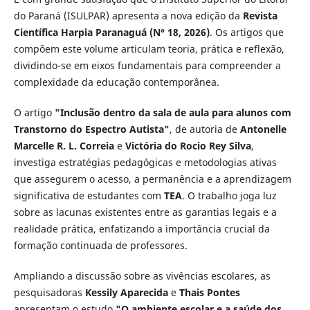
do Paraná (ISULPAR) apresenta a nova edição da
Revista
Científica Harpia Paranaguá (N° 18, 2026)
. Os artigos que
compõem este volume articulam teoria, prática e reflexão,
dividindo-se em eixos fundamentais para compreender a
complexidade da educação contemporânea.
O artigo
"Inclusão dentro da sala de aula para alunos com
Transtorno do Espectro Autista"
, de autoria de
Antonelle
Marcelle R. L. Correia
e
Victória do Rocio Rey Silva
,
investiga estratégias pedagógicas e metodologias ativas
que assegurem o acesso, a permanência e a aprendizagem
significativa de estudantes com
TEA
. O trabalho joga luz
sobre as lacunas existentes entre as garantias legais e a
realidade prática, enfatizando a importância crucial da
formação continuada de professores.
Ampliando a discussão sobre as vivências escolares, as
pesquisadoras
Kessily Aparecida
e
Thais Pontes
apresentam o estudo
"O ambiente escolar e a saúde dos